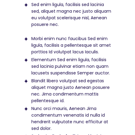
Sed enim ligula, facilisis sed lacinia
sed, aliquet magna nec justo aliquam
eu volutpat scelerisque nisl, Aenean
posuere nec.
Morbi enim nunc faucibus Sed enim
ligula, facilisis a pellentesque sit amet
porttios Id volutpat lacus Iaculis.
Elementum Sed enim ligula, facilisis
sed lacinia pulvinar etiam non quam
lacusets suspendisse Semper auctor.
Blandit libero volutpat sed egestas
aliquet magna justo Aenean posuere
nec. Jirna condimentum mattis
pellentesque id.
Nunc orci mauris, Aenean Jirna
condimentum venenatis id nulla id
hendrerit vulputate nunc efficitur at
sed dolor.